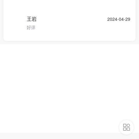
王岩
2024-04-29
好评
购物车
首页
分类
我的