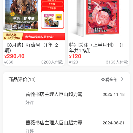
【8月购】好奇号（1年12
特别关注（上半月刊）（1
期）
年共12期）
290.40
120
¥
¥
660
3260人付款
120
3163人付款
¥
¥
商品评价(14)
查看全部
蔷薇书店主理人巨山超力霸
2025-11-18
好评
蔷薇书店主理人巨山超力霸
2024-08-21
好评