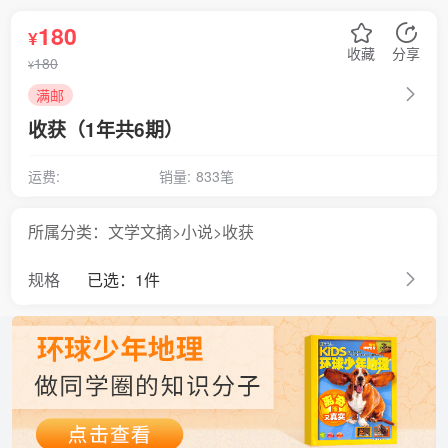
180
¥
收藏
分享
180
¥
满邮
收获（1年共6期）
运费:
销量:
833笔
所属分类：文学文摘>小说>收获
规格
已选：1件