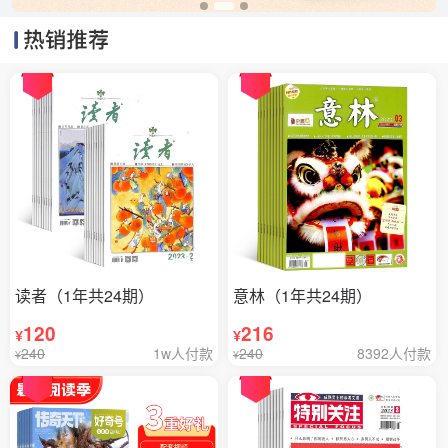
读者（1年共24期）
意林（1年共24期）
120
216
¥
¥
240
1w人付款
240
8392人付款
¥
¥