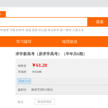
品
搜索
年地理
万物
好奇号
读者
意林
幼儿园
奇点科学
第一财经
儿童文学
学习辅导
地理旅游
求学新高考（原求学高考）（半年共6期）
￥61.20
销售价
市场价
￥72.00
满减活动
返积分
购买可得612积分
请选择地区
配送