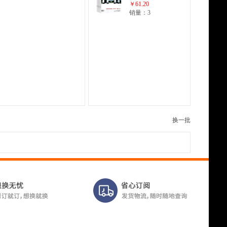
期）
￥61.20
销量：3
换一批