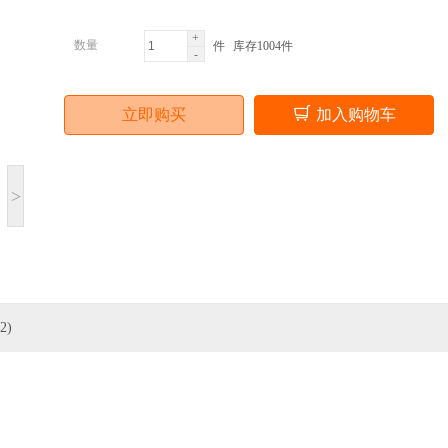
+
数量
件
库存1004件
-
立即购买
加入购物车
>
2)