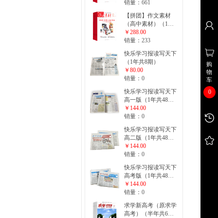
销量：661
【拼团】作文素材
（高中素材）（1年
共24期）
￥288.00
销量：233
快乐学习报读写天下
（1年共8期）
购
￥80.00
物
销量：0
车
快乐学习报读写天下
0
高一版（1年共48
期）
￥144.00
销量：0
快乐学习报读写天下
高二版（1年共48
期）
￥144.00
销量：0
快乐学习报读写天下
高考版（1年共48
期）
￥144.00
销量：0
求学新高考（原求学
高考）（半年共6