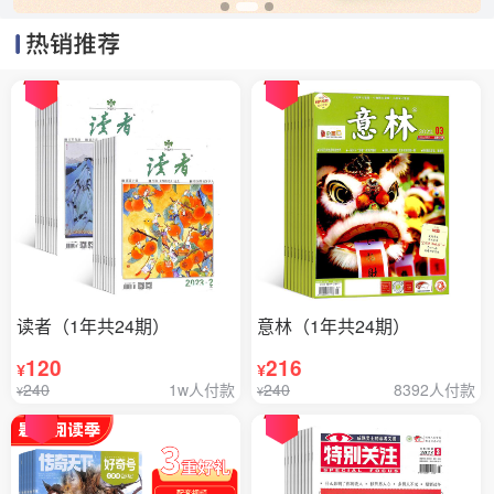
读者（1年共24期）
意林（1年共24期）
120
216
¥
¥
240
1w人付款
240
8392人付款
¥
¥