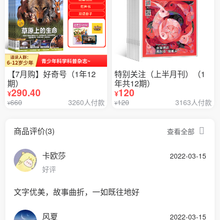
【7月购】好奇号（1年12
特别关注（上半月刊）（1
期）
年共12期）
290.40
120
¥
¥
660
3260人付款
120
3163人付款
¥
¥
商品评价(3)
查看全部
卡欧莎
2022-03-15
好评
文字优美，故事曲折，一如既往地好
风夏
2022-03-15