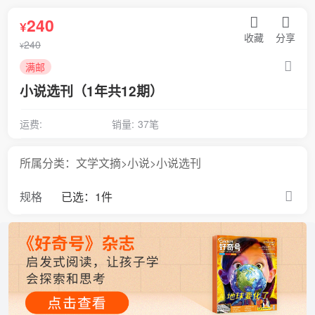
240
¥
收藏
分享
240
¥
满邮
小说选刊（1年共12期）
运费:
销量:
37笔
所属分类：文学文摘>小说>小说选刊
规格
已选：1件