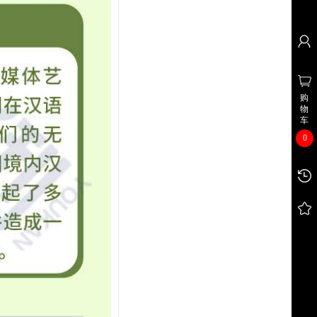
购
物
车
0