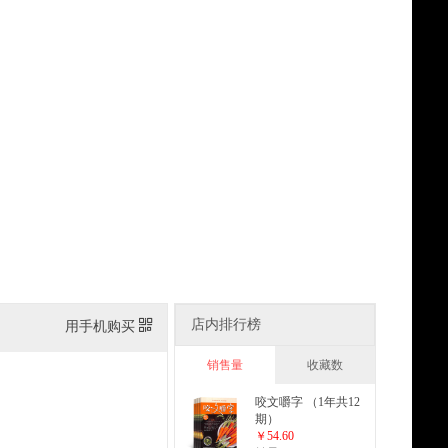
店内排行榜
用手机购买
销售量
收藏数
咬文嚼字 （1年共12
期）
￥54.60