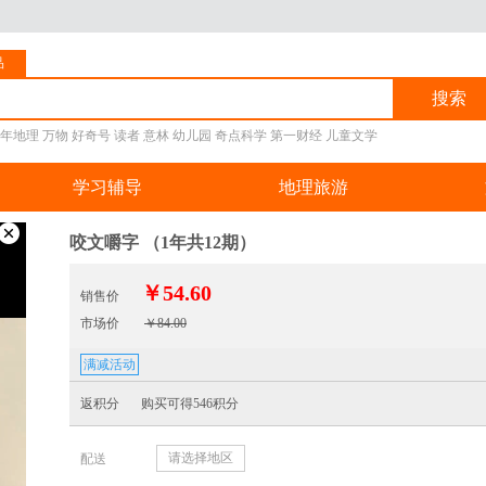
品
搜索
年地理
万物
好奇号
读者
意林
幼儿园
奇点科学
第一财经
儿童文学
学习辅导
地理旅游
咬文嚼字 （1年共12期）
￥54.60
销售价
市场价
￥84.00
满减活动
返积分
购买可得546积分
请选择地区
配送