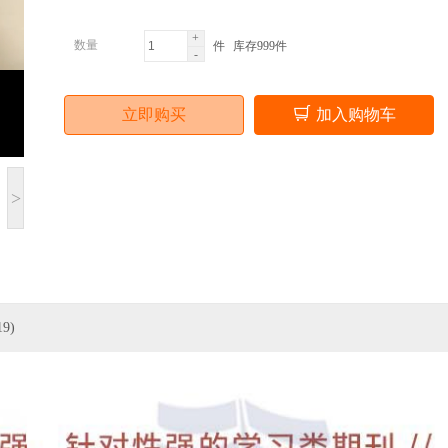
+
数量
件
库存999件
-
立即购买
加入购物车
>
9)