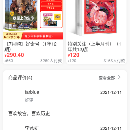
【7月购】好奇号（1年12
特别关注（上半月刊）（1
期）
年共12期）
290.40
120
¥
¥
660
3260人付款
120
3163人付款
¥
¥
商品评价(4)
查看全部
farblue
2021-12-11
好评
喜欢故宫，喜欢历史
李意妍
2021-12-11